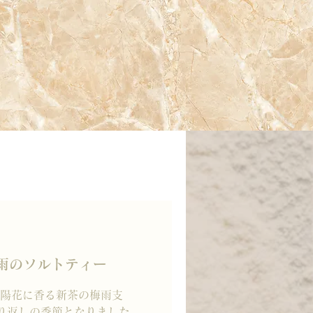
】梅雨のソルトティー
 「紫陽花に香る新茶の梅雨支
り返しの季節となりました。