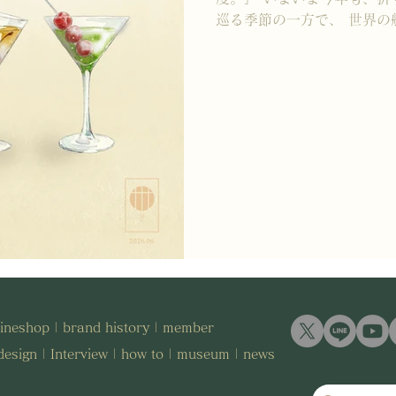
巡る季節の一方で、 世界の
の影響は茶業界にも静かに広
そ、 日々変わらずお茶を届
て実感しております。 さて
びた風と、うねるような暑さ
におすすめしたいのが、 “
茶。 飲み慣れた一杯に、 
るだけで、 身体に沁みる味
は、丗SOUおすすめの 「ソル
介いたします。 【３位】焙
火入れ香に、 鷹の爪の辛味
喉をやさしく潤します。 （r
鷹の爪＋塩少々） 【２位】
ィー サクランボの甘みに、
とで、 涼やかな余韻に。 
ineshop
| brand
history
|
member
です。 （recipe：生姜紅
design
|
Interview
|
how to
|
museum
|
news