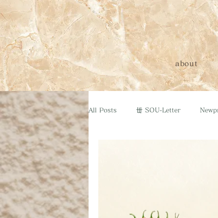
about
All Posts
丗 SOU-Letter
Newp