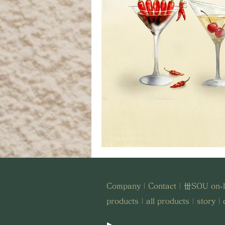
Company
|
Contact
|
丗SOU on-l
products
|
all products
|
story
|