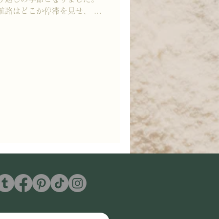
航路はどこか停滞を見せ、 そ
がっています。 だからこ
けられるありがたさを、 改め
、まもなく梅雨。 湿り気を帯
が始まります。 そんな季節
塩”を少し加えた、夏支度のお
ほんのひとつまみの塩味を添え
わいへと変わります。 今回
トティー Best 3」をご紹
じスパイシーティー 芳ばしい
。 じんわりと沁みる塩味が、
ecipe：ほうじ茶＋輪切りの
ソルトチェリージンジャーテ
 生姜の辛味と塩味が重なるこ
初夏に似合う、スイーツティー
茶＋サク