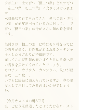
すが主に、土で育つ「根三つ葉」と水で育つ
「糸三つ葉・切三つ葉」に大きく分けられま
す。
水耕栽培で育てられてきた「糸三つ葉・切三
つ葉」が通年出回っているのに対して、土で
育つ「根三つ葉」は今がまさに旬の時を迎え
ます。
根付きの「根三つ葉」は特にセリ科ならでは
の香りが高く、野性味があふれるシャキシャ
キとした歯ざわりが特徴的です。
同じくこの時期旬の春ごぼうと共に食卓へ春
の香りを届けてくれることでしょう。
カロテン、カリウム、カルシウム、鉄分が豊
富な「三つ葉」。
いつもは脇役に添えられていますが、春の主
役として注目してみるのはいかがでしょう
か。
【今月オススメの丗SOU】
温・ごぼう茶厳選したごぼうだけをロースト