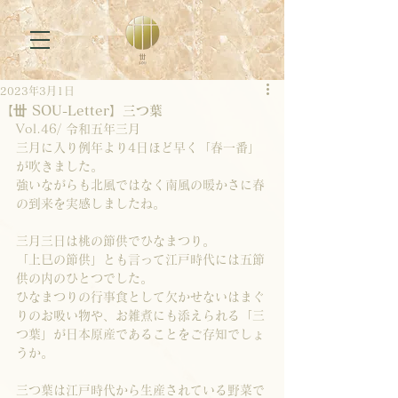
2023年3月1日
【丗 SOU-Letter】三つ葉
Vol.46/ 令和五年三月
三月に入り例年より4日ほど早く「春一番」
が吹きました。
強いながらも北風ではなく南風の暖かさに春
の到来を実感しましたね。
三月三日は桃の節供でひなまつり。
「上巳の節供」とも言って江戸時代には五節
供の内のひとつでした。
ひなまつりの行事食として欠かせないはまぐ
りのお吸い物や、お雑煮にも添えられる「三
つ葉」が日本原産であることをご存知でしょ
うか。
三つ葉は江戸時代から生産されている野菜で