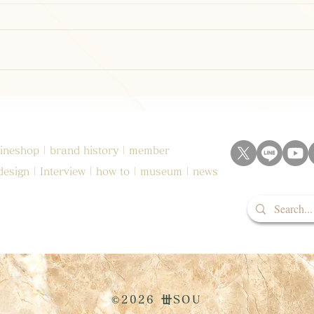
GW
年末年始休業のお知らせ
ineshop
| brand
history
|
member
design
|
Interview
|
how to
|
museum
|
news
©2026 丗SOU