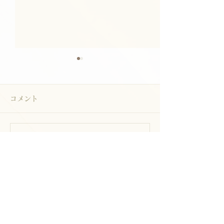
コメント
年末年始休業
ゴールデンウィ
コメントを追加…
Company
|
Contact
|
丗SOU on-lineshop
| brand
history
|
member
products
|
all products
|
story
|
design
|