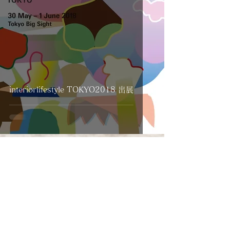
interiorlifestyle TOKYO2018 出展
8
/
8
Company
|
Contact
|
丗SOU on-lineshop
| brand
history
|
member
products
|
all products
|
story
|
design
|