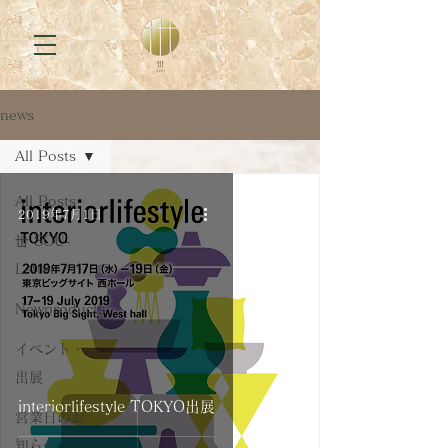
news
All Posts
All Posts
2019年7月1日
丗 SOU-
Letter
Newproducts
イベント・
出展
interiorlifestyle TOKYO出展
営業日のお
知らせ