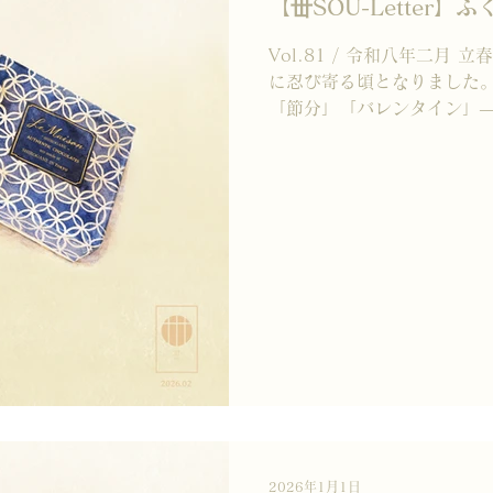
【丗SOU-Letter】
Vol.81 / 令和八年二月
に忍び寄る頃となりました。
「節分」「バレンタイン」—
重なり、 街全体がやわらかな 
ます。 さて、２月１４日は
ンデー。 鳥たちがつがいと
とから、 “愛の日”ともいわ
きな人に手作りチョコレート
し緊張した風景もありました
褒美」として チョコレート
きましたね。 誰かを想う時
も、 どちらも大切にしたい
しの季節に、 丗SOUから
TOKYO TEA CHOCOLATE r
Casual” をコンセプトにした 
ン白金より、 丗SOUの和紅茶
んだ TOKYO ティーショ
2026年1月1日