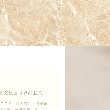
r】喫茶文化と世界のお茶
 「旅ごころ 紅の岩に 風を聴
京の桜も満開を迎えました。