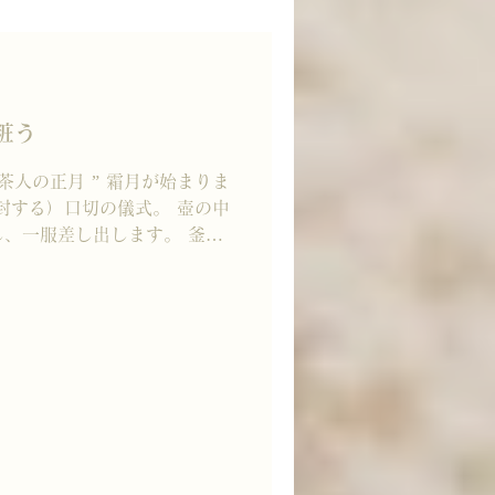
茶文化に魅かれる世界の人々
けできるかを探りながら、真
。 皆さまの応援が、私たち
れからも、丗SO
山粧う
月 ” 霜月が始まりま
封する）口切の儀式。 壺の中
、一服差し出します。 釜も
白湯をいただき、露地をすす
鳴り、蹲を経て席入。 床とお
。 障子からの採光が美し
期待が膨らむ。 炭が赤く染
茶室の連子窓から望む、秋の
粧う 湯気にまじりて 香の名
事へお出掛けください。 ーー
ーーーーーーーーーーーーー
okSHOPオープンしました♪