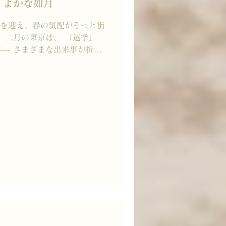
ふくよかな如月
 立春を迎え、春の気配がそっと街
 二月の東京は、 「選挙」
— さまざまな出来事が折り
Warm color に包まれてい
「恋人たちの日」バレンタイ
なる相手を選ぶ季節であるこ
れています。 かつては、 好
を渡して告白……⁈ そんな少
が、 近年では「自分へのご
やスイーツを選ぶ方も増えて
間も、 自分を慈しむひととき
二月。 そんなイベント目白押
３つのお知らせです☆彡 ①
elease “High-quality
スイーツブランド ラ・メゾ
「晴 -harasu-」を練り込
コラが発売さ