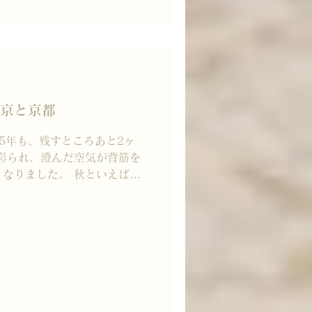
@sou_made_in_japan.tokyo
ーーーーーーーーー 【今月
uri- ¥1,685（税込） カ
れる唐辛子茶。 細やかなお
 東京と京都
2025年も、残すところあと2ヶ
彩られ、澄んだ空気が背筋を
なりました。 秋といえば、
さまにとっての「秋」は、ど
.