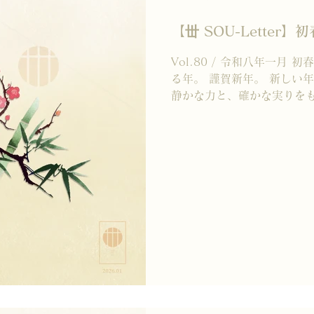
【丗 SOU-Letter】初
Vol.80 / 令和八年一月
る年。 謹賀新年。 新しい
静かな力と、確かな実りをも
祈り申し上げます。 今年は
内に秘めた熱を呼び覚まし、
を、 やさしく後押ししてく
ここ数年、日本の世相を映す
「熊」といった、 時代の空
きました。 そして今、前へ
受けて動き出すような空気が
うにも感じられます。 皆さ
時間にしたいでしょうか。 
移ろおうとも、 一服のお茶に
大切に、 その一瞬一瞬を、
ています。 初心を忘れず、