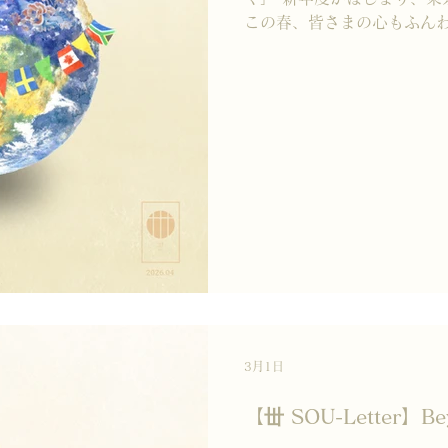
この春、皆さまの心もふん
か。 今月は、4月13日の
ベガスで開催された World 
ながら、 世界のお茶をご紹
日本茶は世界的な注目を集め
スに抹茶を求める来場者が列
高さを実感するとともに、
りました。 その中でも印象
介します。 MISTY LAV
による「Oolong Match
種を被覆栽培し粉末化したも
ローラルな香りの後にほのか
ロワールを感じる味わいでした。
物文化に着想を得たブランド。 
ナネ・リモン」は、ミントに
3月1日
【丗 SOU-Letter】Be