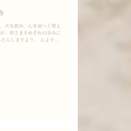
春
 初春、火を鎮め、心を前へと整え
年が、皆さまそれぞれの歩みに
たらしますよう、 心よりお
、六十年に一度巡る 丙午。
 新しい一歩を踏み出す勇気
れる年だといわれています。
文字には、 「税」「金」
気を色濃く映す言葉が続いて
と進もうとする気配や、 風を
、 少しずつ芽生えているよ
まは、この一年を どのような
丗SOUは、時代がどのように
宿る“間（ま）”と“余韻”を
丁寧に重ねていきたいと考え
静かに、誠実に。 今年も丗