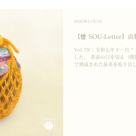
者”の皆さま、そして日本の
へ、 どのような価値をお届
摯に活動を続けてまいります
2025年11月1日
の力となります。 どうぞこ
【丗 SOU-Letter】
Vol.78 / 令和七年十一月 ” 茶人の正
した。 茶壺の口を切る（開
で熟成された抹茶を取り出し
風炉から炉へ――― 寄付で
み腰掛待合で寛ぐ。 銅鑼が
道具を拝見し、呼吸を整える
く、茶室に心地よい緊張感と
まり、釜鳴が響く―――。 
景色に心和むひと時。 「山
残。」 炉の季節。ぜひお茶
ーーーーーーーーーーーー
ーーー ＜お知らせ＞ TikT