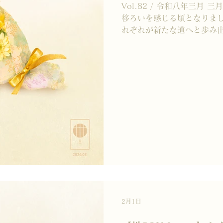
Vol.82 / 令和八年三月 
移ろいを感じる頃となりまし
れぞれが新たな道へと歩み出
ピックでは、 静かな鍛錬が
ましたね。 重ねた時間は、
の扉を押し開きます。 過ぎ
吹きを迎える三月。 丗SO
を胸に、 そっと新しい景色
SOU – Ginza Shop 
京茶 丗SOUをご愛顧いた
ます。 世SOU Ginza sh
3月10日をもちまして営業
わりではなく、次の広がり
ます。 銀座で重ねてきた一
LIVE配信によるお茶会を
広げ、場所にとらわれないか
まいります。 商品販売およ
2月1日
らびにお取引先店舗