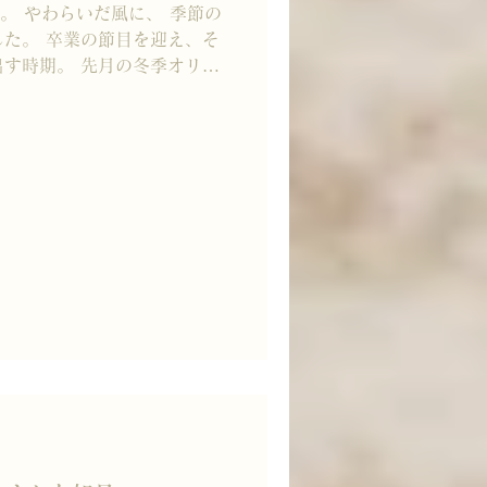
三月。 やわらいだ風に、 季節の
た。 卒業の節目を迎え、そ
す時期。 先月の冬季オリン
一瞬に花ひらく姿が心に残り
声高ではなくとも、確かに次
ゆくものを見送りながら、芽
Uもまた、重ねてきた一服一服
へと歩みを進めます。 ＜世
– 閉店のお知らせ＞ 平素より、東
だき、 誠にありがとうござい
opは、期間満了に伴い 2026年
を終了いたします。 これは終
を見据えた節目と考えており
服一服の時間を礎に、 今後は
はじめ、 国内外へと活動の場を
たちで 丗SOUをお届けして
び情報発信は、 オンラインな