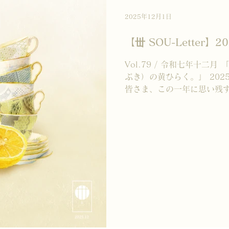
SOUは、 暮らしの中にそっと寄
をお届けしてまいります。 
2025年12月1日
い申し上げます。 ＜*世SO
【丗 SOU-Letter】2
Vol.79 / 令和七年十二
ぶき）の黄ひらく。」 20
皆さま、この一年に思い残
うか。 丗SOUは、2017
年。 たくさんのご縁に支え
せながら、 静かに歩みを重ね
を振り返ると―― 新商品「
とのコラボレーションパッ
四年越しとなった展示会への
TikTok配信とShopの
ちた一年でした。 それらは
ったものです。 控えめで、
っても、 確かに新たな繋が
いております。 来年も丗SO