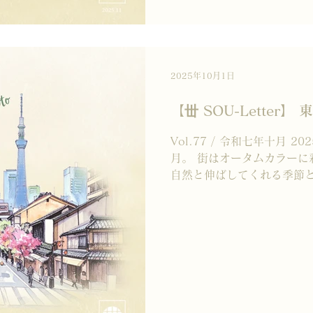
【TikTok】
https://www.tiktok.com/
ーーーーーーーーーーーーー
オススメの丗SOU】 ◆巡-meg
プサイシンが身体を温めてく
2025年10月1日
礼ギフトとして、い
【丗 SOU-Letter】
Vol.77 / 令和七年十月 
月。 街はオータムカラーに
自然と伸ばしてくれる季節と
芸術、読書、食、文化。 皆
のような景色でしょうか。..