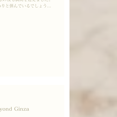
わりと弾んでいるでしょう
「喫茶店の日」にちなみ、 ラス
Tea Expo のリポートを交え
介いたします。 近年、抹茶や
ており、 現地では日本ブー
をなしていました。 関心の
多くの学びを得た機会でもあ
的だったお茶をいくつかご紹
A ベトナム中部高原の製茶企業
a /ウーロン抹茶」。 烏龍茶系品
ので、 ジャスミン抹茶はフ
な苦味が続く、 個性的でテ
 Naturkish トルコの植
伝統茶「Nane Limon /
黒胡椒やシナモン、...
yond Ginza