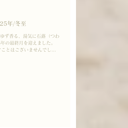
り添う 豊かな Tea Life
本年も、どうぞよろしくお願
Uの祝い
025年/冬至
月 「ゆず香る、湯気に石蕗（つわ
25年の最終月を迎えました。
すことはございませんでしょ
年12月8日のリリースから約八
られ、時代の気配に耳を澄ま
てまいりました。 2025年
沐」の誕生、 海外デザイナー
ケージ「巡」「摘」の発表。
出展、京都でのPOPUP、
オープンなど、挑戦と出会いに満
すべて、小さな一歩から始ま
すぐに形を見せない歩みであ
りを結び、静かに未来をひら
Uは、 お茶を愛する“数寄