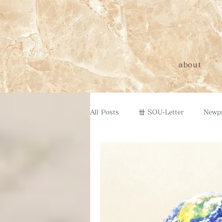
about
All Posts
丗 SOU-Letter
Newp